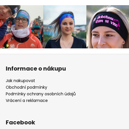
Z
á
Informace o nákupu
p
a
Jak nakupovat
t
Obchodní podmínky
í
Podmínky ochrany osobních údajů
Vrácení a reklamace
Facebook