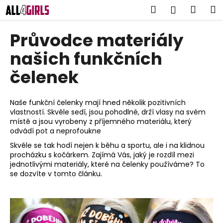
K
Přejít
Hledat
Náku
M
Přihlášen
na
o
obsah
Zpět
Zpět
košík
š
Průvodce materiály
í
C
našich funkčních
k
o
čelenek
p
o
Naše funkční čelenky mají hned několik pozitivních
t
vlastností. Skvěle sedí, jsou pohodlné, drží vlasy na svém
ř
místě a jsou vyrobeny z příjemného materiálu, který
e
odvádí pot a neprofoukne
b
Skvěle se tak hodí nejen k běhu a sportu, ale i na klidnou
procházku s kočárkem. Zajímá Vás, jaký je rozdíl mezi
u
jednotlivými materiály, které na čelenky používáme? To
j
se dozvíte v tomto článku.
e
t
e
n