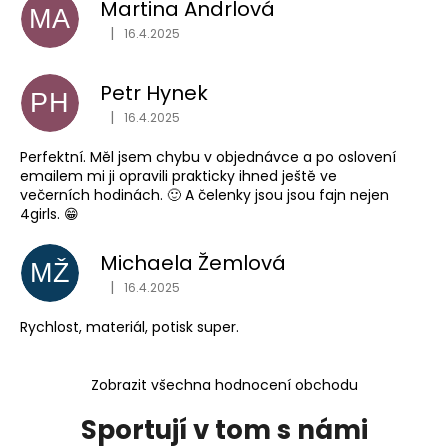
Martina Andrlová
MA
|
16.4.2025
Hodnocení obchodu je 5 z 5 hvězdiček.
Petr Hynek
PH
|
16.4.2025
Hodnocení obchodu je 5 z 5 hvězdiček.
Perfektní. Měl jsem chybu v objednávce a po oslovení
emailem mi ji opravili prakticky ihned ještě ve
večerních hodinách. 🙂 A čelenky jsou jsou fajn nejen
4girls. 😁
Michaela Žemlová
MŽ
|
16.4.2025
Hodnocení obchodu je 5 z 5 hvězdiček.
Rychlost, materiál, potisk super.
Zobrazit všechna hodnocení obchodu
Sportují v tom s námi