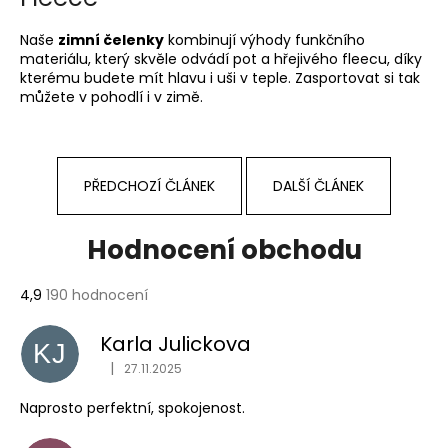
č
u
Naše
zimní čelenky
kombinují výhody funkčního
j
materiálu, který skvěle odvádí pot a hřejivého fleecu, díky
e
kterému budete mít hlavu i uši v teple. Zasportovat si tak
m
můžete v pohodlí i v zimě.
e
PŘEDCHOZÍ ČLÁNEK
DALŠÍ ČLÁNEK
Hodnocení obchodu
Průměrné
4,9
190 hodnocení
hodnocení
obchodu
Karla Julickova
KJ
je
|
4,9
27.11.2025
Hodnocení obchodu je 1 z 5 hvězdiček.
z
Naprosto perfektní, spokojenost.
5
hvězdiček.