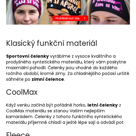
a
j
í
t
?
Klasický funkční materiál
Sportovní čelenky
vyrábíme z vysoce kvalitního a
prodyšného syntetického materiálu, který vám poskytne
maximální pohodlí. Čelenky jsou vhodné do každého
HLEDAT
ročního období, kromě zimy. Za chladnějšího počasí určitě
sáhněte po
zimní čelence
.
CoolMax
D
o
Když venku začíná být pořádně horko,
letní čelenky
z
p
CoolMax materiálu se stanou Vaším nejlepším
o
kamarádem. Čelenky z tohoto funkčního syntetického
materiálu příjemně chladí a ještě lépe sají a odvádí pot.
r
u
Fleece