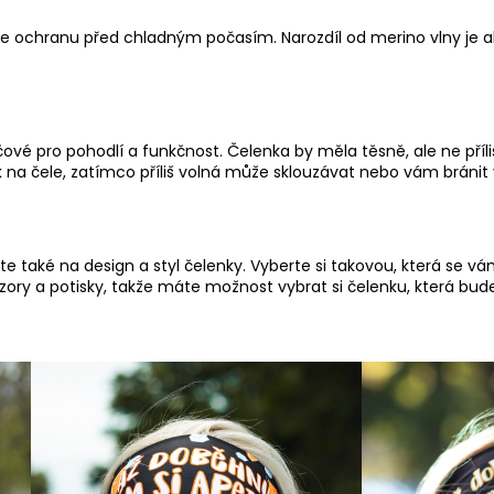
uje ochranu před chladným počasím. Narozdíl od merino vlny je 
íčové pro pohodlí a funkčnost. Čelenka by měla těsně, ale ne příli
na čele, zatímco příliš volná může sklouzávat nebo vám bránit 
e také na design a styl čelenky. Vyberte si takovou, která se vá
zory a potisky, takže máte možnost vybrat si čelenku, která bud