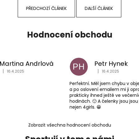
PŘEDCHOZÍ ČLÁNEK
DALŠÍ ČLÁNEK
Hodnocení obchodu
Martina Andrlová
Petr Hynek
PH
|
|
16.4.2025
16.4.2025
Hodnocení obchodu je 5 z 5 hvězdiček.
Hodnocení obchodu j
Perfektní. Měl jsem chybu v ob
a po oslovení emailem mi ji opra
prakticky ihned ještě ve večern
hodinách. 🙂 A čelenky jsou jsou
nejen 4girls. 😁
Zobrazit všechna hodnocení obchodu