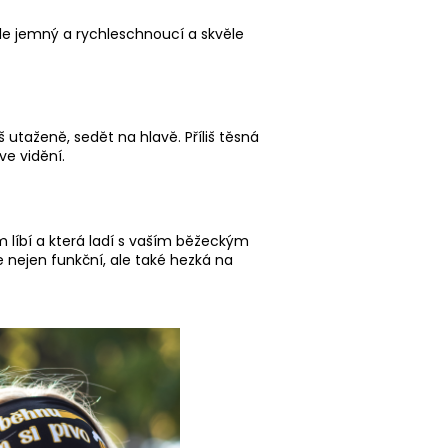
ale jemný a rychleschnoucí a skvěle
š utaženě, sedět na hlavě. Příliš těsná
ve vidění.
m líbí a která ladí s vaším běžeckým
e nejen funkční, ale také hezká na