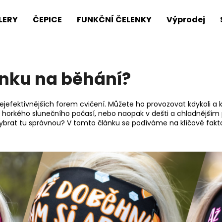
LERY
ČEPICE
FUNKČNÍ ČELENKY
Výprodej
Co potřebujete najít?
enku na běhání?
HLEDAT
ejefektivnějších forem cvičení. Můžete ho provozovat kdykoli a 
a horkého slunečního počasí, nebo naopak v dešti a chladnějším
ybrat tu správnou? V tomto článku se podíváme na klíčové faktor
Doporučujeme