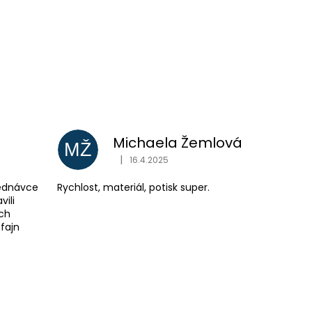
Michaela Žemlová
MŽ
|
16.4.2025
e 5 z 5 hvězdiček.
Hodnocení obchodu je 5 z 5 hvězdiček.
jednávce
Rychlost, materiál, potisk super.
vili
ích
 fajn