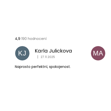
Průměrné
4,9
190 hodnocení
hodnocení
obchodu
Karla Julickova
KJ
MA
je
|
4,9
27.11.2025
Hodnocení obchodu je 1 z 5 hvězdiček.
z
Naprosto perfektní, spokojenost.
5
hvězdiček.