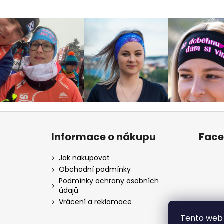
Z
á
Informace o nákupu
Fac
p
a
Jak nakupovat
t
Obchodní podmínky
í
Podmínky ochrany osobních
údajů
Vrácení a reklamace
Tento web 