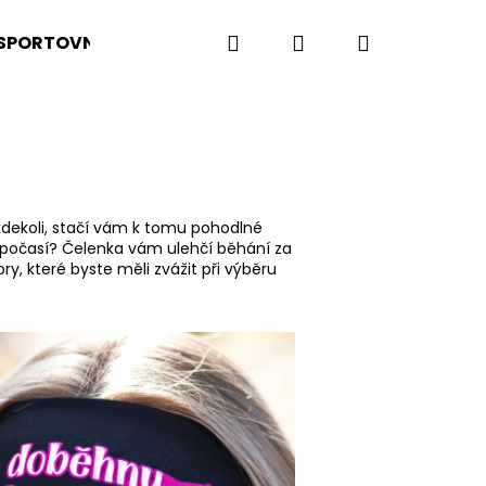
Hledat
Přihlášení
Nákupní
SPORTOVNÍ OBLEČENÍ
POTISK PRO FIRMY A SKUPINY
košík
kdekoli, stačí vám k tomu pohodlné
 počasí? Čelenka vám ulehčí běhání za
y, které byste měli zvážit při výběru