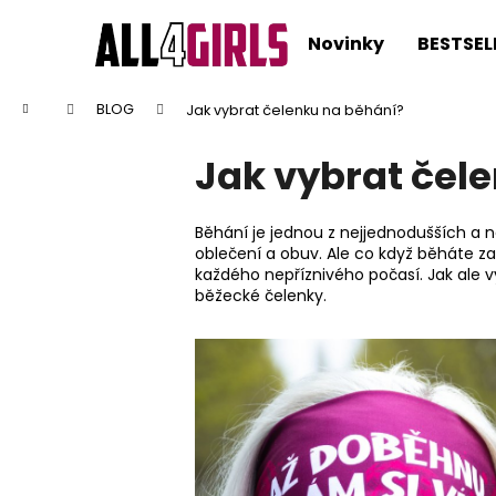
K
Přejít
na
o
Novinky
BESTSEL
obsah
Zpět
Zpět
š
do
do
í
Domů
BLOG
Jak vybrat čelenku na běhání?
k
obchodu
obchodu
Jak vybrat čel
Běhání je jednou z nejjednodušších a n
oblečení a obuv. Ale co když běháte z
každého nepříznivého počasí. Jak ale v
běžecké čelenky.