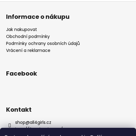
Z
á
Informace o nákupu
p
a
Jak nakupovat
t
Obchodní podmínky
í
Podmínky ochrany osobních údajů
Vrácení a reklamace
Facebook
Kontakt
shop
@
all4girls.cz
http://facebook.com/ALL4GIRLSOFFICIAL