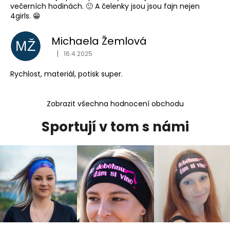
večerních hodinách. 🙂 A čelenky jsou jsou fajn nejen
4girls. 😁
Michaela Žemlová
MŽ
|
16.4.2025
Hodnocení obchodu je 5 z 5 hvězdiček.
Rychlost, materiál, potisk super.
Zobrazit všechna hodnocení obchodu
Sportují v tom s námi