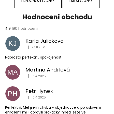
PŘEDCHOZÍ ČLÁNEK
DALŠÍ ČLÁNEK
Hodnocení obchodu
Průměrné
4,9
190 hodnocení
hodnocení
obchodu
Karla Julickova
KJ
je
|
4,9
27.11.2025
Hodnocení obchodu je 1 z 5 hvězdiček.
z
Naprosto perfektní, spokojenost.
5
hvězdiček.
Martina Andrlová
MA
|
16.4.2025
Hodnocení obchodu je 5 z 5 hvězdiček.
Petr Hynek
PH
|
16.4.2025
Hodnocení obchodu je 5 z 5 hvězdiček.
Perfektní. Měl jsem chybu v objednávce a po oslovení
emailem mi ji opravili prakticky ihned ještě ve