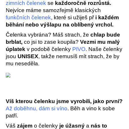
č
zimních čelenek
se
každoročně rozrůstá.
u
Nejvíce máme samozřejmě klasických
j
funkčních čelenek
, které si užiješ př
i každém
e
běhání nebo výšlapu na oblíbený vrchol.
m
e
Čelenka vybrána? Máš strach, že
chlap bude
brblat,
co jsi to zase koupila?
Vezmi mu malý
úplatek
v podobě čelenky
PIVO
. Naše čelenky
jsou
UNISEX
, takže nemusíš mít strach, že by
mu neseděla.
Víš kterou čelenku jsme vyrobili, jako první?
Až doběhnu, dám si víno
. Běh a vino k sobe
patří.
Váš
zájem
o čelenky
je úžasný
a
nás to