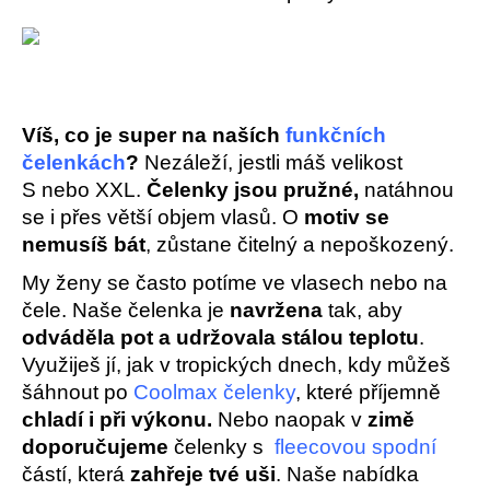
a
j
í
t
Víš, co je super na naších
funkčních
?
čelenkách
?
Nezáleží, jestli máš velikost
S nebo XXL.
Čelenky jsou pružné,
natáhnou
se i přes větší objem vlasů. O
motiv se
nemusíš bát
, zůstane čitelný a nepoškozený.
HLEDAT
My ženy se často potíme ve vlasech nebo na
čele. Naše čelenka je
navržena
tak, aby
odváděla pot a udržovala stálou
teplotu
.
D
Využiješ jí, jak v tropických dnech, kdy můžeš
o
šáhnout po
Coolmax čelenky
, které příjemně
p
o
chladí i při výkonu.
Nebo naopak v
zimě
r
doporučujeme
čelenky s
fleecovou spodní
u
částí, která
zahřeje tvé uši
. Naše nabídka