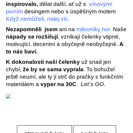
inspirovalo,
dělat další, ať už s
vínovým
/
pivním
desingem
nebo s úspěšným motem
Když nemůžeš, nalej víc.
Nezapomněli jsem
ani na
milovníky hor
.
Naše
nápady se rozšiřují
, vznikají čelenky vtipné,
motivující, decentní a obyčejně neobyčejné.
A
to nás baví.
K dokonalosti naší čelenky
už snad jen
chybí,
že by se sama vyprala
. To bohužel
ještě neumí, ale ty jí strč do pračky s funkčním
materiálem a
vyper na 30C
.
Let´s GO.