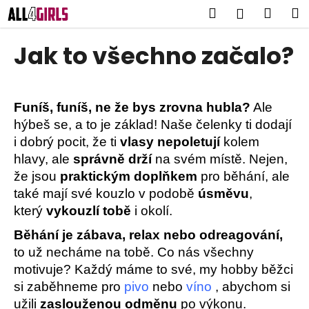
K
Přejít
Hledat
Náku
M
Přihlášen
na
o
obsah
Zpět
Zpět
košík
š
Jak to všechno začalo?
í
C
k
o
Funíš, funíš, ne že bys zrovna hubla?
Ale
p
hýbeš se, a to je základ! Naše čelenky ti dodají
o
i dobrý pocit, že ti
vlasy nepoletují
kolem
t
hlavy, ale
správně drží
na svém místě. Nejen,
ř
že jsou
praktickým doplňkem
pro běhání, ale
e
také mají své kouzlo v podobě
úsměvu
,
b
který
vykouzlí tobě
i okolí.
u
j
Běhání je zábava, relax nebo odreagování,
e
to už necháme na tobě. Co nás všechny
t
motivuje? Každý máme to své, my hobby běžci
si zaběhneme pro
pivo
nebo
víno
, abychom si
e
užili
zaslouženou odměnu
po výkonu.
n