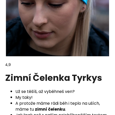
a
j
í
t
?
HLEDAT
Průměrné
4,9
hodnocení
Zimní Čelenka Tyrkys
obchodu
je
D
4,9
o
z
Už se těšíš, až vyběhneš ven?
p
5
My taky!
o
hvězdiček.
A protože máme rádi běh i teplo na uších,
r
máme tu
zimní čelenku
.
u