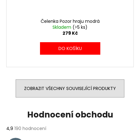
Čelenka Pozor hraju modrá
Skladem
(>5 ks)
279 Kč
DO KOŠÍKU
ZOBRAZIT VŠECHNY SOUVISEJÍCÍ PRODUKTY
Hodnocení obchodu
Průměrné
4,9
190 hodnocení
hodnocení