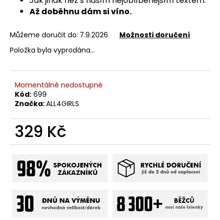
Jak jinak než s naším nejoblíbenějším textem.
č
u
Až doběhnu dám si víno.
j
e
Můžeme doručit do:
7.9.2026
Možnosti doručení
m
Položka byla vyprodána…
e
Momentálně nedostupné
Kód:
699
Značka:
ALL4GIRLS
329 Kč
Měrná
cena: