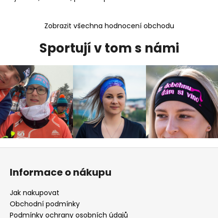
Zobrazit všechna hodnocení obchodu
Sportují v tom s námi
Z
á
Informace o nákupu
p
a
Jak nakupovat
t
Obchodní podmínky
í
Podmínky ochrany osobních údajů