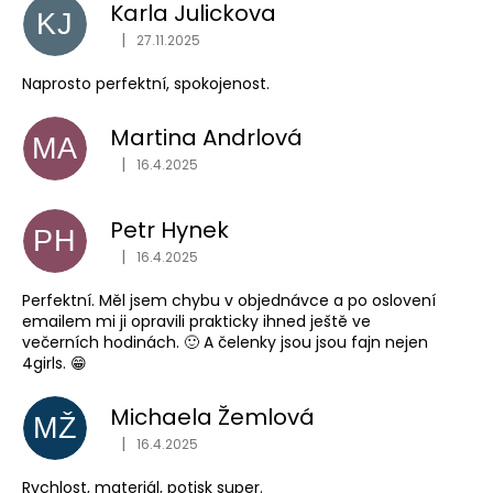
obchodu
Karla Julickova
KJ
je
|
4,9
27.11.2025
Hodnocení obchodu je 1 z 5 hvězdiček.
z
Naprosto perfektní, spokojenost.
5
hvězdiček.
Martina Andrlová
MA
|
16.4.2025
Hodnocení obchodu je 5 z 5 hvězdiček.
Petr Hynek
PH
|
16.4.2025
Hodnocení obchodu je 5 z 5 hvězdiček.
Perfektní. Měl jsem chybu v objednávce a po oslovení
emailem mi ji opravili prakticky ihned ještě ve
večerních hodinách. 🙂 A čelenky jsou jsou fajn nejen
4girls. 😁
Michaela Žemlová
MŽ
|
16.4.2025
Hodnocení obchodu je 5 z 5 hvězdiček.
Rychlost, materiál, potisk super.