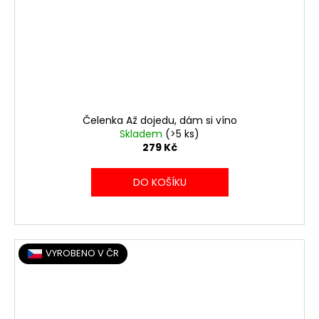
Čelenka Až dojedu, dám si víno
Skladem
(>5 ks)
279 Kč
DO KOŠÍKU
VYROBENO V ČR