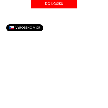
DO KOŠÍKU
VYROBENO V ČR