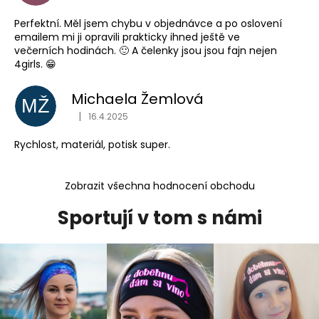
Perfektní. Měl jsem chybu v objednávce a po oslovení
emailem mi ji opravili prakticky ihned ještě ve
večerních hodinách. 🙂 A čelenky jsou jsou fajn nejen
4girls. 😁
Michaela Žemlová
MŽ
|
16.4.2025
Hodnocení obchodu je 5 z 5 hvězdiček.
Rychlost, materiál, potisk super.
Zobrazit všechna hodnocení obchodu
Sportují v tom s námi