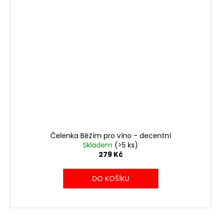
Čelenka Běžím pro víno - decentní
Skladem
(>5 ks)
279 Kč
DO KOŠÍKU