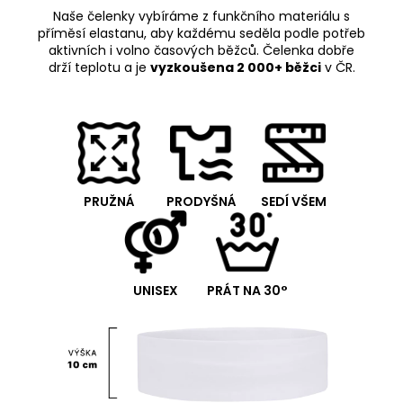
Naše čelenky vybíráme z funkčního materiálu s
příměsí elastanu, aby každému seděla podle potřeb
aktivních i volno časových běžců. Čelenka dobře
drží teplotu a je
vyzkoušena 2 000+ běžci
v ČR.
PRUŽNÁ
PRODYŠNÁ
SEDÍ VŠEM
UNISEX
PRÁT NA 30°