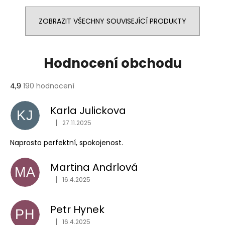
ZOBRAZIT VŠECHNY SOUVISEJÍCÍ PRODUKTY
Hodnocení obchodu
Průměrné
4,9
190 hodnocení
hodnocení
obchodu
Karla Julickova
KJ
je
|
4,9
27.11.2025
Hodnocení obchodu je 1 z 5 hvězdiček.
z
Naprosto perfektní, spokojenost.
5
hvězdiček.
Martina Andrlová
MA
|
16.4.2025
Hodnocení obchodu je 5 z 5 hvězdiček.
Petr Hynek
PH
|
16.4.2025
Hodnocení obchodu je 5 z 5 hvězdiček.