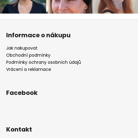
Z
á
Informace o nákupu
p
a
Jak nakupovat
t
Obchodní podmínky
í
Podmínky ochrany osobních údajů
Vrácení a reklamace
Facebook
Kontakt