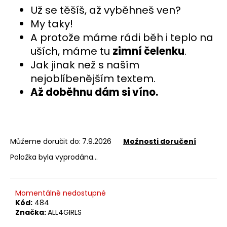
č
z
Už se těšíš, až vyběhneš ven?
u
5
My taky!
j
hvězdiček.
e
A protože máme rádi běh i teplo na
m
uších, máme tu
zimní čelenku
.
e
Jak jinak než s naším
nejoblíbenějším textem.
Až doběhnu dám si víno.
Můžeme doručit do:
7.9.2026
Možnosti doručení
Položka byla vyprodána…
Momentálně nedostupné
Kód:
484
Značka:
ALL4GIRLS