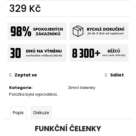
329 Kč
Měrná
cena:
Zeptat se
Sdílet
Kategorie
:
Zimní čelenky
Položka byla vyprodána…
Popis
Diskuze
FUNKČNÍ ČELENKY