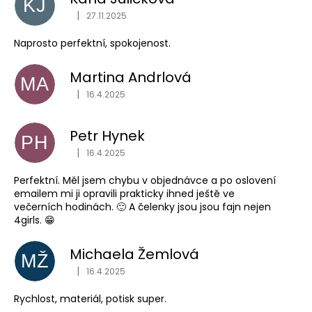
KJ
je
|
4,9
27.11.2025
Hodnocení obchodu je 1 z 5 hvězdiček.
z
Naprosto perfektní, spokojenost.
5
hvězdiček.
Martina Andrlová
MA
|
16.4.2025
Hodnocení obchodu je 5 z 5 hvězdiček.
Petr Hynek
PH
|
16.4.2025
Hodnocení obchodu je 5 z 5 hvězdiček.
Perfektní. Měl jsem chybu v objednávce a po oslovení
emailem mi ji opravili prakticky ihned ještě ve
večerních hodinách. 🙂 A čelenky jsou jsou fajn nejen
4girls. 😁
Michaela Žemlová
MŽ
|
16.4.2025
Hodnocení obchodu je 5 z 5 hvězdiček.
Rychlost, materiál, potisk super.