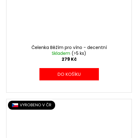
Čelenka Běžím pro víno - decentní
Skladem
(>5 ks)
279 Kč
DO KOŠÍKU
VYROBENO V ČR