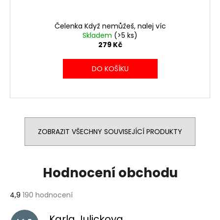
Čelenka Když nemůžeš, nalej víc
Skladem
(>5 ks)
279 Kč
DO KOŠÍKU
ZOBRAZIT VŠECHNY SOUVISEJÍCÍ PRODUKTY
Hodnocení obchodu
Průměrné
4,9
190 hodnocení
hodnocení
obchodu
Karla Julickova