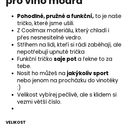
pro víno modrá
č
z
u
5
j
hvězdiček.
Pohodlné, pružné a funkční,
to je naše
e
tričko, které jsme ušili.
m
Z Coolmax materiálu, který chladí i
e
přes nesnesitelné vedro.
Střihem na lidi, kteří si rádi zaběhají, ale
nepotřebují upnuté trička
Funkční tričko
saje pot
a řekne to za
tebe.
Nosit ho můžeš na
jakýkoliv sport
nebo jenom na procházku do vinotéky
:)
Velikost vybírej pečlivě, ale s klidem si
vezmi větší číslo.
VELIKOST