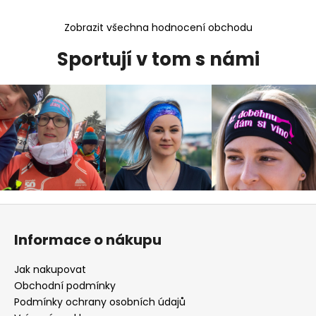
Zobrazit všechna hodnocení obchodu
Sportují v tom s námi
Z
á
Informace o nákupu
p
a
Jak nakupovat
t
Obchodní podmínky
í
Podmínky ochrany osobních údajů