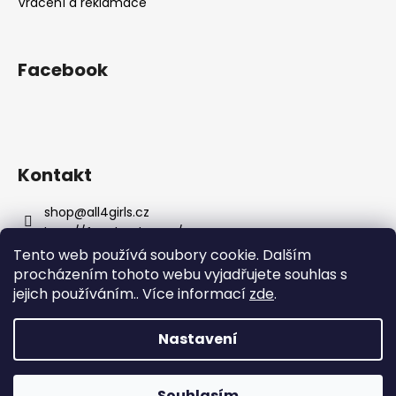
Vrácení a reklamace
Facebook
Kontakt
shop
@
all4girls.cz
http://facebook.com/ALL4GIRLSOFFICIAL
all4girls_official
Tento web používá soubory cookie. Dalším
procházením tohoto webu vyjadřujete souhlas s
jejich používáním.. Více informací
zde
.
Nastavení
Vytvořil Shoptet
Souhlasím